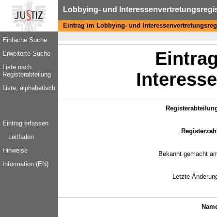
Lobbying- und Interessenvertretungsregi
Eintrag im Lobbying- und Interessenvertretungsreg
Einfache Suche
Eintra
Erweiterte Suche
Liste nach
Interesse
Registerabteilung
Liste, alphabetisch
Registerabteilun
Eintrag erfassen
Registerzah
Leitfaden
Hinweise
Bekannt gemacht a
Information (EN)
Letzte Änderun
Name