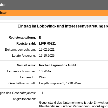
ster
ister
Eintrag im Lobbying- und Interessenvertretungsr
Registerabteilung:
B
Registerzahl:
LIVR-00921
Bekannt gemacht am:
15.02.2021
Letzte Änderung:
13.10.2025
Name/Firma:
Roche Diagnostics GmbH
Firmenbuchnummer:
165444a
Firmensitz:
Wien
Geschäftsanschrift:
Engelhorngasse 3, 1210 Wien
ginn des Geschäftsjahres:
1.1.
Tätigkeitsbereich:
Gegenstand des Unternehmens ist die Entwicklun
Kleinhandel mit und der Vertrieb von Labordiagn