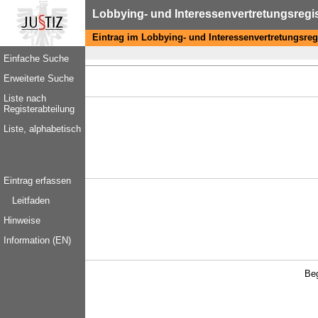
Lobbying- und Interessenvertretungsregi
Eintrag im Lobbying- und Interessenvertretungsreg
Einfache Suche
Erweiterte Suche
Liste nach
Registerabteilung
Liste, alphabetisch
Eintrag erfassen
Leitfaden
Hinweise
Information (EN)
Be