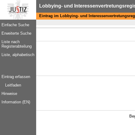
Lobbying- und Interessenvertretungsregi
Eintrag im Lobbying- und Interessenvertretungsreg
Einfache Suche
Erweiterte Suche
Liste nach
Registerabteilung
Liste, alphabetisch
Eintrag erfassen
Leitfaden
Hinweise
Information (EN)
Be