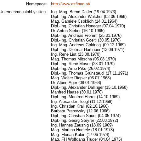
Homepage:
http://www.asfinag.at/
Unternehmenslobbyist/en:
Ing. Mag. Bernd Datler (19.04.1973)
Dipl.-Ing. Alexander Walcher (03.06.1969)
Mag. Gabriele Csoklich (14.01.1964)
Dipl.-Ing. Christian Honeger (07.04.1970)
Dr. Anton Sieber (16.10.1965)
Dipl.-Ing. Andreas Fromm (25.01.1976)
Dipl.-Ing. Christian Goeltl (30.05.1976)
Ing. Mag. Andreas Goldnagl (09.12.1969)
Dipl.-Ing. Dietmar Harbauer (13.09.1971)
Ing. René List (23.08.1970)
Mag. Thomas Mitscha (05.08.1970)
Dipl.-Ing. René Moser (23.01.1979)
Dipl.-Ing. Arno Piko (26.02.1974)
Dipl.-Ing. Thomas Grünstäudl (17.11.1971)
Mag. Walter Riepler (06.07.1968)
Dr. Albert Ager (08.01.1968)
Dipl.-Ing. Alexander Dallinger (15.10.1968)
Manfred Haase (30.01.1970)
Dipl.-Ing. Manfred Harrer (14.10.1969)
Ing. Alexander Hoegl (11.12.1969)
Ing. Christian Krall (02.10.1966)
Barbara Prerowsky (12.06.1966)
Dipl.-Ing. Christian Sauer (04.05.1974)
Dipl.-Ing. Georg Steyrer (22.03.1972)
Ing. Hannes Zausnig (18.09.1969)
Mag. Martina Hamele (18.01.1978)
Mag. Florian Kubin (17.06.1974)
Mag. FH Wolfgang Truger (04.04.1975)