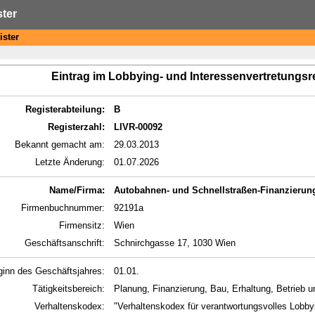
ster
ister
Eintrag im Lobbying- und Interessenvertretungsr
Registerabteilung:
B
Registerzahl:
LIVR-00092
Bekannt gemacht am:
29.03.2013
Letzte Änderung:
01.07.2026
Name/Firma:
Autobahnen- und Schnellstraßen-Finanzierung
Firmenbuchnummer:
92191a
Firmensitz:
Wien
Geschäftsanschrift:
Schnirchgasse 17, 1030 Wien
ginn des Geschäftsjahres:
01.01.
Tätigkeitsbereich:
Planung, Finanzierung, Bau, Erhaltung, Betrieb
Verhaltenskodex:
"Verhaltenskodex für verantwortungsvolles Lobb