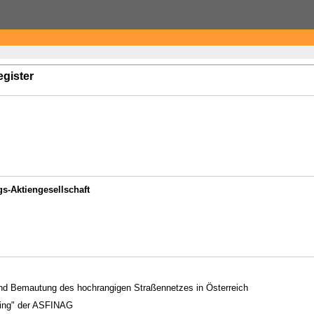
egister
s-Aktiengesellschaft
 und Bemautung des hochrangigen Straßennetzes in Österreich
ying" der ASFINAG