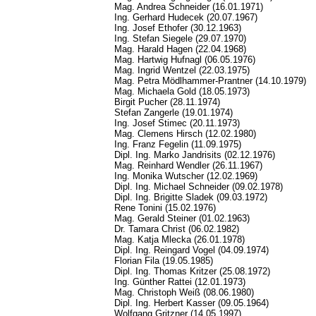
Mag. Andrea Schneider (16.01.1971)
Ing. Gerhard Hudecek (20.07.1967)
Ing. Josef Ethofer (30.12.1963)
Ing. Stefan Siegele (29.07.1970)
Mag. Harald Hagen (22.04.1968)
Mag. Hartwig Hufnagl (06.05.1976)
Mag. Ingrid Wentzel (22.03.1975)
Mag. Petra Mödlhammer-Prantner (14.10.1979)
Mag. Michaela Gold (18.05.1973)
Birgit Pucher (28.11.1974)
Stefan Zangerle (19.01.1974)
Ing. Josef Stimec (20.11.1973)
Mag. Clemens Hirsch (12.02.1980)
Ing. Franz Fegelin (11.09.1975)
Dipl. Ing. Marko Jandrisits (02.12.1976)
Mag. Reinhard Wendler (26.11.1967)
Ing. Monika Wutscher (12.02.1969)
Dipl. Ing. Michael Schneider (09.02.1978)
Dipl. Ing. Brigitte Sladek (09.03.1972)
Rene Tonini (15.02.1976)
Mag. Gerald Steiner (01.02.1963)
Dr. Tamara Christ (06.02.1982)
Mag. Katja Mlecka (26.01.1978)
Dipl. Ing. Reingard Vogel (04.09.1974)
Florian Fila (19.05.1985)
Dipl. Ing. Thomas Kritzer (25.08.1972)
Ing. Günther Rattei (12.01.1973)
Mag. Christoph Weiß (08.06.1980)
Dipl. Ing. Herbert Kasser (09.05.1964)
Wolfgang Gritzner (14.05.1997)