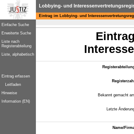
Lobbying- und Interessenvertretungsregi
Eintrag im Lobbying- und Interessenvertretungsreg
Einfache Suche
Eintra
Erweiterte Suche
Liste nach
Interesse
Registerabteilung
Liste, alphabetisch
Registerabteilun
Eintrag erfassen
Registerzah
Leitfaden
Hinweise
Bekannt gemacht a
Information (EN)
Letzte Änderun
Name/Firm