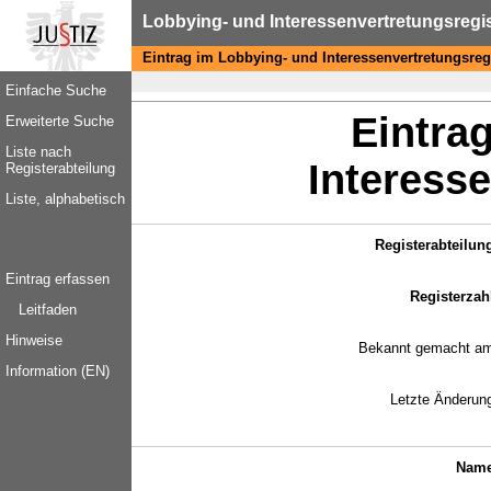
Lobbying- und Interessenvertretungsregi
Eintrag im Lobbying- und Interessenvertretungsreg
Einfache Suche
Eintra
Erweiterte Suche
Liste nach
Interesse
Registerabteilung
Liste, alphabetisch
Registerabteilun
Eintrag erfassen
Registerzah
Leitfaden
Hinweise
Bekannt gemacht a
Information (EN)
Letzte Änderun
Name