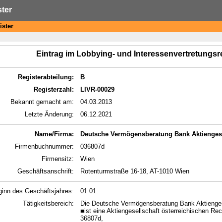
ster
ister
Eintrag im Lobbying- und Interessenvertretungsr
Registerabteilung:
B
Registerzahl:
LIVR-00029
Bekannt gemacht am:
04.03.2013
Letzte Änderung:
06.12.2021
Name/Firma:
Deutsche Vermögensberatung Bank Aktiengesell
Firmenbuchnummer:
036807d
Firmensitz:
Wien
Geschäftsanschrift:
Rotenturmstraße 16-18, AT-1010 Wien
ginn des Geschäftsjahres:
01.01.
Tätigkeitsbereich:
Die Deutsche Vermögensberatung Bank Aktienges
■ist eine Aktiengesellschaft österreichischen R
36807d,