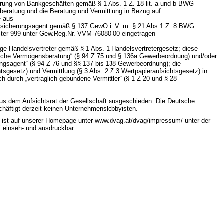
hrung von Bankgeschäften gemäß § 1 Abs. 1 Z. 18 lit. a und b BWG
eratung und die Beratung und Vermittlung in Bezug auf
e aus
Versicherungsagent gemäß § 137 GewO i. V. m. § 21 Abs.1 Z. 8 BWG
ister 999 unter Gew.Reg.Nr. VVM-76080-00 eingetragen
dige Handelsvertreter gemäß § 1 Abs. 1 Handelsvertretergesetz; diese
iche Vermögensberatung“ (§ 94 Z 75 und § 136a Gewerbeordnung) und/oder
ungsagent“ (§ 94 Z 76 und §§ 137 bis 138 Gewerbeordnung); die
tsgesetz) und Vermittlung (§ 3 Abs. 2 Z 3 Wertpapieraufsichtsgesetz) in
h durch „vertraglich gebundene Vermittler“ (§ 1 Z 20 und § 28
 aus dem Aufsichtsrat der Gesellschaft ausgeschieden. Die Deutsche
häftigt derzeit keinen Unternehmenslobbyisten.
 ist auf unserer Homepage unter www.dvag.at/dvag/impressum/ unter der
 einseh- und ausdruckbar