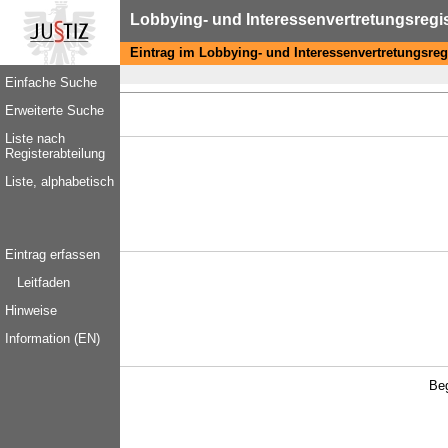
Lobbying- und Interessenvertretungsregi
Eintrag im Lobbying- und Interessenvertretungsreg
Einfache Suche
Erweiterte Suche
Liste nach
Registerabteilung
Liste, alphabetisch
Eintrag erfassen
Leitfaden
Hinweise
Information (EN)
Be