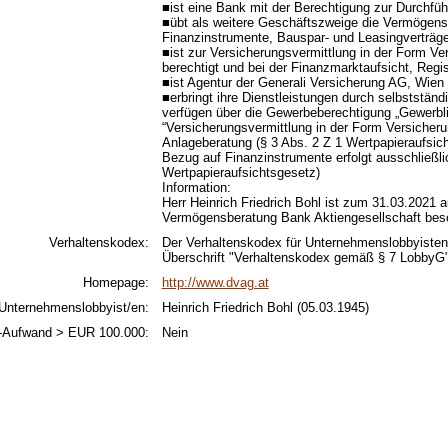
■ist eine Bank mit der Berechtigung zur Durchfü
■übt als weitere Geschäftszweige die Vermögensb
Finanzinstrumente, Bauspar- und Leasingverträg
■ist zur Versicherungsvermittlung in der Form 
berechtigt und bei der Finanzmarktaufsicht, Reg
■ist Agentur der Generali Versicherung AG, Wien
■erbringt ihre Dienstleistungen durch selbststän
verfügen über die Gewerbeberechtigung „Gewerbl
“Versicherungsvermittlung in der Form Versicher
Anlageberatung (§ 3 Abs. 2 Z 1 Wertpapieraufsich
Bezug auf Finanzinstrumente erfolgt ausschließlic
Wertpapieraufsichtsgesetz)
Information:
Herr Heinrich Friedrich Bohl ist zum 31.03.2021
Vermögensberatung Bank Aktiengesellschaft besc
Verhaltenskodex:
Der Verhaltenskodex für Unternehmenslobbyisten
Überschrift "Verhaltenskodex gemäß § 7 LobbyG"
Homepage:
http://www.dvag.at
Unternehmenslobbyist/en:
Heinrich Friedrich Bohl (05.03.1945)
-Aufwand > EUR 100.000:
Nein