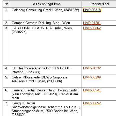
Nr.
Bezeichnung/Firma
Registerzahl
1.
Gaisberg Consulting GmbH, Wien, (348193z)
LIVR-00318
2.
Gamperl Gerhard Dipl.-Ing. Mag., Wien
LIVR-01281
3.
GAS CONNECT AUSTRIA GmbH, Wien,
LIVR-00862
(208827z)
4.
GE Healthcare Austria GmbH & Co OG,
LIVR-01232
Pfaffing, (222387s)
5.
Gehrer Plötzeneder DDWS Corporate
LIVR-00299
Advisors GmbH, Wien, (230508h)
6.
General Electric Deutschland Holding GmbH
LIVR-00541
(kein Lobbying seit 1.10.2020), Frankfurt am
Main
7.
Georg H. Jeitler
LIVR-00652
Sachverständigengesellschaft mbH & Co KG,
Strasserngasse 8/1A, 2500 Baden bei Wien,
(283430i)