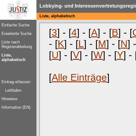
Lobbying- und Interessenvertretungsregi
Liste, alphabetisch
Einfache Suche
[
3
] - [
4
] - [
A
] - [
B
] - [
Erweiterte Suche
- [
K
] - [
L
] - [
M
] - [
N
] 
Liste nach
Registerabteilung
[
U
] - [
V
] - [
W
] - [
Y
] - 
Liste,
alphabetisch
[
Alle Einträge
]
Eintrag erfassen
Leitfaden
Hinweise
Information (EN)