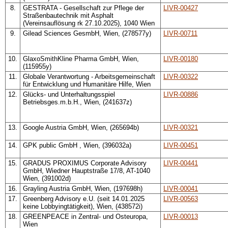
8.
GESTRATA - Gesellschaft zur Pflege der
LIVR-00427
Straßenbautechnik mit Asphalt
(Vereinsauflösung rk 27.10.2025), 1040 Wien
9.
Gilead Sciences GesmbH, Wien, (278577y)
LIVR-00711
10.
GlaxoSmithKline Pharma GmbH, Wien,
LIVR-00180
(115955y)
11.
Globale Verantwortung - Arbeitsgemeinschaft
LIVR-00322
für Entwicklung und Humanitäre Hilfe, Wien
12.
Glücks- und Unterhaltungsspiel
LIVR-00886
Betriebsges.m.b.H., Wien, (241637z)
13.
Google Austria GmbH, Wien, (265694b)
LIVR-00321
14.
GPK public GmbH , Wien, (396032a)
LIVR-00451
15.
GRADUS PROXIMUS Corporate Advisory
LIVR-00441
GmbH, Wiedner Hauptstraße 17/8, AT-1040
Wien, (391002d)
16.
Grayling Austria GmbH, Wien, (197698h)
LIVR-00041
17.
Greenberg Advisory e.U. (seit 14.01.2025
LIVR-00563
keine Lobbyingtätigkeit), Wien, (438572i)
18.
GREENPEACE in Zentral- und Osteuropa,
LIVR-00013
Wien