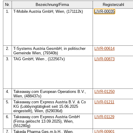
Nr.
Bezeichnung/Firma
Registerzahl
1.
T-Mobile Austria GmbH, Wien, (171112k)
LIVR-00035
2.
T-Systems Austria GesmbH, in politischer
LIVR-00614
Gemeinde Wien, (79340b)
3.
TAG GmbH, Wien , (122567x)
LIVR-00873
4.
Takeaway.com European Operations B.V.,
LIVR-01250
Wien, (488437s)
5.
Takeaway.com Express Austria B.V. & Co
LIVR-01211
KG (Lobbyingtätigkeit seit 15.06.2025
eingestellt), Wien, (629036d)
6.
Takeaway.com Express Austria GmbH
LIVR-01129
(Firma gelöscht 13.09.2025), Wien,
(551280g)
7.
Takeda Pharma Ges.m.b.H., Wien,
LIVR-00901