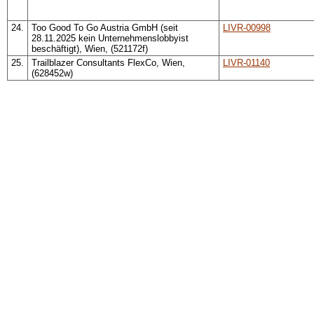
24.
Too Good To Go Austria GmbH (seit
LIVR-00998
28.11.2025 kein Unternehmenslobbyist
beschäftigt), Wien, (521172f)
25.
Trailblazer Consultants FlexCo, Wien,
LIVR-01140
(628452w)