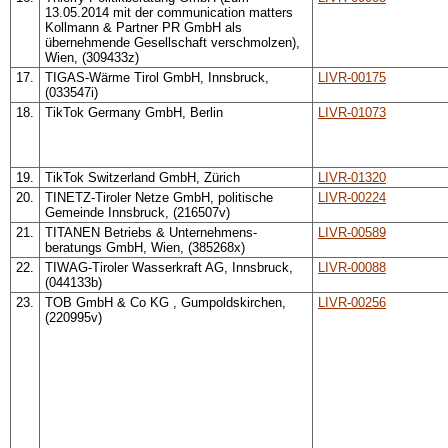
13.05.2014 mit der communication matters
Kollmann & Partner PR GmbH als
übernehmende Gesellschaft verschmolzen),
Wien, (309433z)
17.
TIGAS-Wärme Tirol GmbH, Innsbruck,
LIVR-00175
(033547i)
18.
TikTok Germany GmbH, Berlin
LIVR-01073
19.
TikTok Switzerland GmbH, Zürich
LIVR-01320
20.
TINETZ-Tiroler Netze GmbH, politische
LIVR-00224
Gemeinde Innsbruck, (216507v)
21.
TITANEN Betriebs & Unternehmens-
LIVR-00589
beratungs GmbH, Wien, (385268x)
22.
TIWAG-Tiroler Wasserkraft AG, Innsbruck,
LIVR-00088
(044133b)
23.
TOB GmbH & Co KG , Gumpoldskirchen,
LIVR-00256
(220995v)