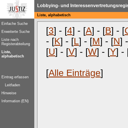
Lobbying- und Interessenvertretungsregi
Liste, alphabetisch
Einfache Suche
[
3
] - [
4
] - [
A
] - [
B
] - [
Erweiterte Suche
- [
K
] - [
L
] - [
M
] - [
N
] 
Liste nach
Registerabteilung
[
U
] - [
V
] - [
W
] - [
Y
] - 
Liste,
alphabetisch
[
Alle Einträge
]
Eintrag erfassen
Leitfaden
Hinweise
Information (EN)