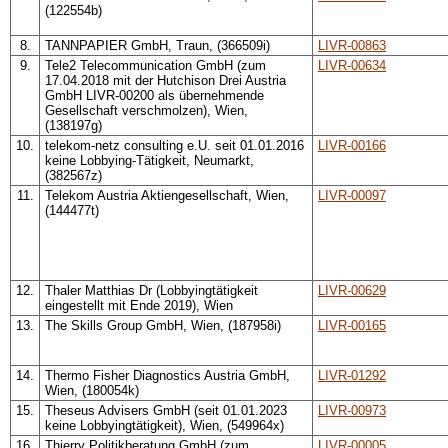
(122554b)
8.
TANNPAPIER GmbH, Traun, (366509i)
LIVR-00863
9.
Tele2 Telecommunication GmbH (zum
LIVR-00634
17.04.2018 mit der Hutchison Drei Austria
GmbH LIVR-00200 als übernehmende
Gesellschaft verschmolzen), Wien,
(138197g)
10.
telekom-netz consulting e.U. seit 01.01.2016
LIVR-00166
keine Lobbying-Tätigkeit, Neumarkt,
(382567z)
11.
Telekom Austria Aktiengesellschaft, Wien,
LIVR-00097
(144477t)
12.
Thaler Matthias Dr (Lobbyingtätigkeit
LIVR-00629
eingestellt mit Ende 2019), Wien
13.
The Skills Group GmbH, Wien, (187958i)
LIVR-00165
14.
Thermo Fisher Diagnostics Austria GmbH,
LIVR-01292
Wien, (180054k)
15.
Theseus Advisers GmbH (seit 01.01.2023
LIVR-00973
keine Lobbyingtätigkeit), Wien, (549964x)
16.
Thierry Politikberatung GmbH (zum
LIVR-00005